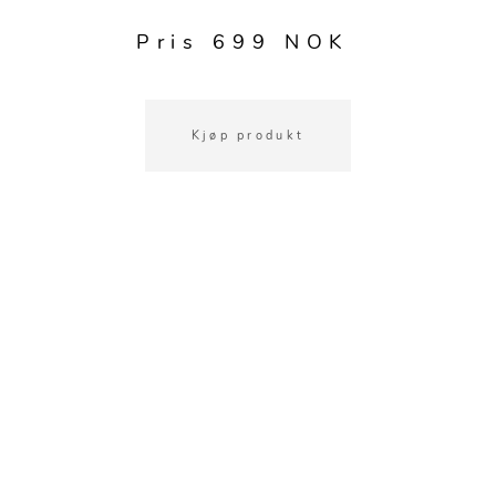
Kjøkkentilbehør
Gardiner
Potter
Pris 699 NOK
Gardintilbehør
Vaser
Diverse tekstil
Krukker
Kjøp produkt