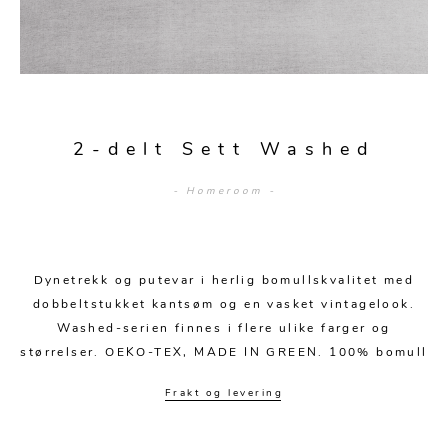
Sengetepper
Diverse
Vitrineskap
Krakker og benker
Hagestoler
Sengetøy
Lamper
Moduler
Stolputer
Grupper
Lampetilbehør
Gulvlamper
Kommoder
Diverse
Krakker og benker
Diverse belysning
Taklamper
Kroker og hengere
2-delt Sett Washed
Solstoler
Stearin og telys
Bordlamper
Småhyller
- Homeroom -
Griller
Tekstil
Vegglamper
Skohyller
Parasoller
Posters og kort
Andre lamper
Håndklær
Diverse
Puter og tilbehør
Dynetrekk og putevar i herlig bomullskvalitet med
Dekorasjon
Duker
dobbeltstukket kantsøm og en vasket vintagelook.
Utebelysning
Washed-serien finnes i flere ulike farger og
Klokker og veggur
Pynteputer og trekk
størrelser. OEKO-TEX, MADE IN GREEN. 100% bomull
Speil
Tepper
Frakt og levering
Vaser og potter
Pledd