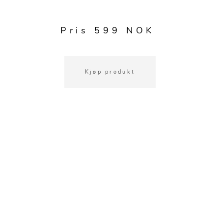
Kjøkkentilbehør
Gardiner
Potter
Gardintilbehør
Vaser
Pris 599 NOK
Diverse tekstil
Krukker
Kjøp produkt