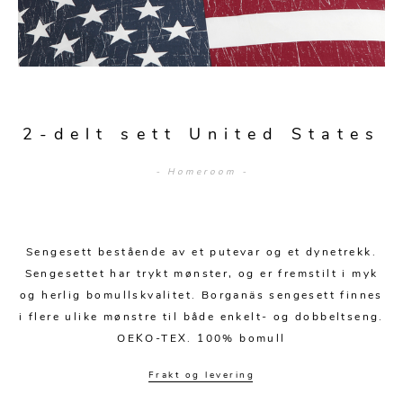
Sengetepper
Diverse
Vitrineskap
Krakker og benker
Hagestoler
Sengetøy
Lamper
Moduler
Stolputer
Grupper
Lampetilbehør
Gulvlamper
Kommoder
Diverse
Krakker og benker
Diverse belysning
Taklamper
Kroker og hengere
2-delt sett United States
Solstoler
Stearin og telys
Bordlamper
Småhyller
- Homeroom -
Griller
Tekstil
Vegglamper
Skohyller
Parasoller
Posters og kort
Andre lamper
Håndklær
Diverse
Puter og tilbehør
Sengesett bestående av et putevar og et dynetrekk.
Dekorasjon
Duker
Sengesettet har trykt mønster, og er fremstilt i myk
Utebelysning
og herlig bomullskvalitet. Borganäs sengesett finnes
Klokker og veggur
Pynteputer og trekk
i flere ulike mønstre til både enkelt- og dobbeltseng.
Speil
Tepper
OEKO-TEX. 100% bomull
Vaser og potter
Pledd
Frakt og levering