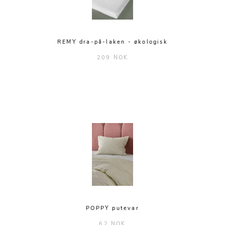
REMY dra-på-laken - økologisk
209 NOK
POPPY putevar
62 NOK