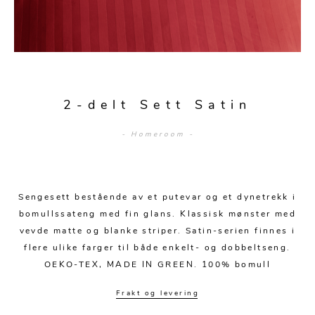
Sengetepper
Diverse
Vitrineskap
Krakker og benker
Hagestoler
Sengetøy
Lamper
Moduler
Stolputer
Grupper
Lampetilbehør
Gulvlamper
Kommoder
Diverse
Krakker og benker
Diverse belysning
Taklamper
Kroker og hengere
2-delt Sett Satin
Solstoler
Stearin og telys
Bordlamper
Småhyller
- Homeroom -
Griller
Tekstil
Vegglamper
Skohyller
Parasoller
Posters og kort
Andre lamper
Håndklær
Diverse
Puter og tilbehør
Sengesett bestående av et putevar og et dynetrekk i
Dekorasjon
Duker
bomullssateng med fin glans. Klassisk mønster med
Utebelysning
vevde matte og blanke striper. Satin-serien finnes i
Klokker og veggur
Pynteputer og trekk
flere ulike farger til både enkelt- og dobbeltseng.
Speil
Tepper
OEKO-TEX, MADE IN GREEN. 100% bomull
Vaser og potter
Pledd
Frakt og levering