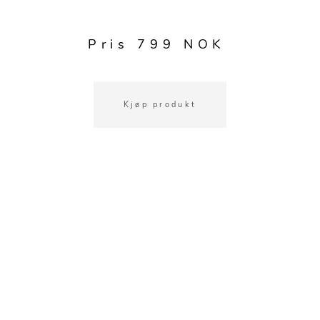
Kjøkkentilbehør
Gardiner
Potter
Gardintilbehør
Vaser
Pris 799 NOK
Diverse tekstil
Krukker
Kjøp produkt