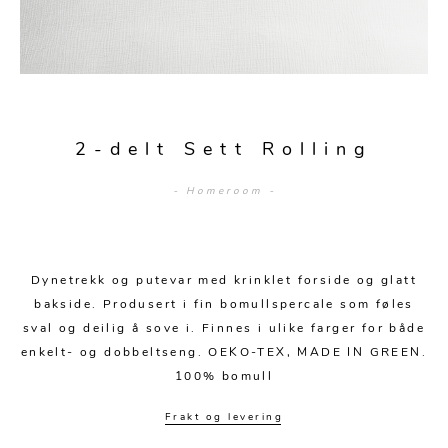
Sengetepper
Diverse
Vitrineskap
Krakker og benker
Hagestoler
Sengetøy
Lamper
Moduler
Stolputer
Grupper
Lampetilbehør
Gulvlamper
Kommoder
Diverse
Krakker og benker
Diverse belysning
Taklamper
Kroker og hengere
2-delt Sett Rolling
Solstoler
Stearin og telys
Bordlamper
Småhyller
- Homeroom -
Griller
Tekstil
Vegglamper
Skohyller
Parasoller
Posters og kort
Andre lamper
Håndklær
Diverse
Puter og tilbehør
Dynetrekk og putevar med krinklet forside og glatt
Dekorasjon
Duker
bakside. Produsert i fin bomullspercale som føles
Utebelysning
sval og deilig å sove i. Finnes i ulike farger for både
Klokker og veggur
Pynteputer og trekk
enkelt- og dobbeltseng. OEKO-TEX, MADE IN GREEN.
Speil
Tepper
100% bomull
Vaser og potter
Pledd
Frakt og levering