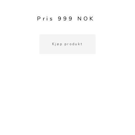
Kjøkkentilbehør
Gardiner
Potter
Gardintilbehør
Vaser
Pris 999 NOK
Diverse tekstil
Krukker
Kjøp produkt