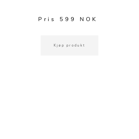
Kjøkkentilbehør
Gardiner
Potter
Gardintilbehør
Vaser
Pris 599 NOK
Diverse tekstil
Krukker
Kjøp produkt