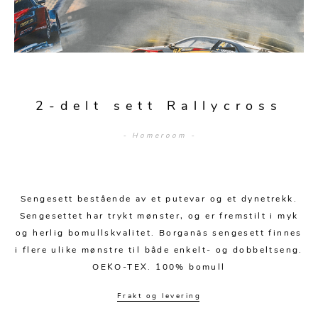
Sengetepper
Diverse
Vitrineskap
Krakker og benker
Hagestoler
Sengetøy
Lamper
Moduler
Stolputer
Grupper
Lampetilbehør
Gulvlamper
Kommoder
Diverse
Krakker og benker
Diverse belysning
Taklamper
Kroker og hengere
2-delt sett Rallycross
Solstoler
Stearin og telys
Bordlamper
Småhyller
- Homeroom -
Griller
Tekstil
Vegglamper
Skohyller
Parasoller
Posters og kort
Andre lamper
Håndklær
Diverse
Puter og tilbehør
Sengesett bestående av et putevar og et dynetrekk.
Dekorasjon
Duker
Sengesettet har trykt mønster, og er fremstilt i myk
Utebelysning
og herlig bomullskvalitet. Borganäs sengesett finnes
Klokker og veggur
Pynteputer og trekk
i flere ulike mønstre til både enkelt- og dobbeltseng.
Speil
Tepper
OEKO-TEX. 100% bomull
Vaser og potter
Pledd
Frakt og levering