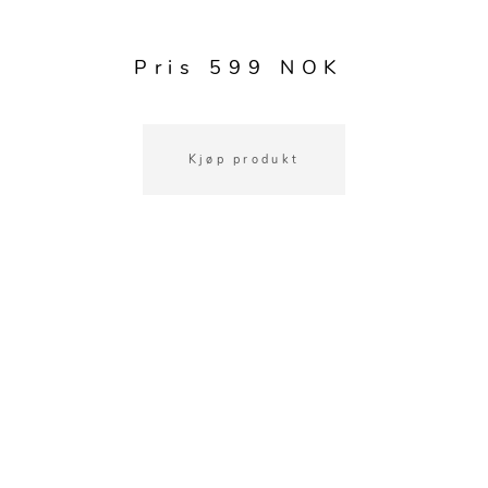
Kjøkkentilbehør
Gardiner
Potter
Gardintilbehør
Vaser
Pris 599 NOK
Diverse tekstil
Krukker
Kjøp produkt