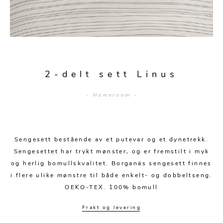
Sengetepper
Diverse
Vitrineskap
Krakker og benker
Hagestoler
Sengetøy
Lamper
Moduler
Stolputer
Grupper
Lampetilbehør
Gulvlamper
Kommoder
Diverse
Krakker og benker
Diverse belysning
Taklamper
Kroker og hengere
2-delt sett Linus
Solstoler
Stearin og telys
Bordlamper
Småhyller
- Homeroom -
Griller
Tekstil
Vegglamper
Skohyller
Parasoller
Posters og kort
Andre lamper
Håndklær
Diverse
Puter og tilbehør
Sengesett bestående av et putevar og et dynetrekk.
Dekorasjon
Duker
Sengesettet har trykt mønster, og er fremstilt i myk
Utebelysning
og herlig bomullskvalitet. Borganäs sengesett finnes
Klokker og veggur
Pynteputer og trekk
i flere ulike mønstre til både enkelt- og dobbeltseng.
Speil
Tepper
OEKO-TEX. 100% bomull
Vaser og potter
Pledd
Frakt og levering