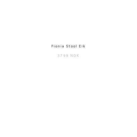
Fionia Stool Eik
3799 NOK