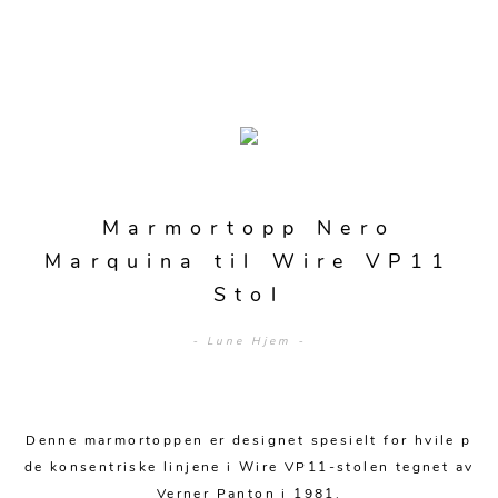
Merker
Sofaer
Modulsofaer
Bord
Marmortopp Nero
Sofa m/sjeselong
Spisebord
Stoler
Marquina til Wire VP11
Sovesofaer
Stol
Spisestuer
Spisestoler
Senger
2-3 pers - sofa
Stuebord
- Lune Hjem -
Kontorstoler
Hjørnesofaer
Senger og madrasser
Oppbevaring
Småbord
Lenestoler
Sofagrupper
Sengegavler
Skrivebord
Skjenker og skap
Hage
Denne marmortoppen er designet spesielt for hvile p
Barstoler
Diverse
Dyner og puter
de konsentriske linjene i Wire VP11-stolen tegnet av
Nattbord
Mediemøbler
Puffer
Hagebord
Tilbehør
Verner Panton i 1981.