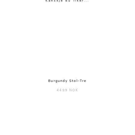
Kanskje du liker...
Burgundy Stol-Tre
4499 NOK