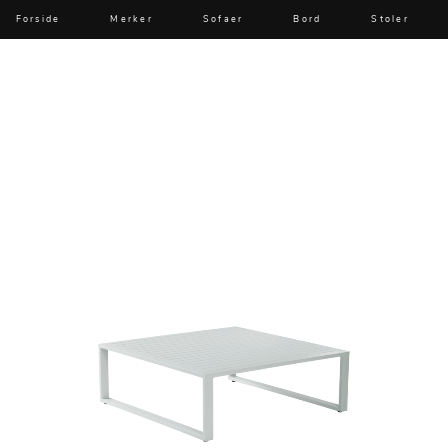
Forside
Merker
Sofaer
Bord
Stoler