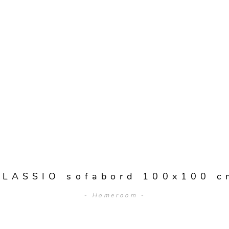
ALASSIO sofabord 100x100 c
- Homeroom -