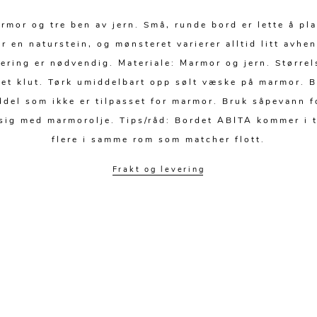
mor og tre ben av jern. Små, runde bord er lette å pla
r en naturstein, og mønsteret varierer alltid litt avh
tering er nødvendig. Materiale: Marmor og jern. Større
tet klut. Tørk umiddelbart opp sølt væske på marmor. B
ddel som ikke er tilpasset for marmor. Bruk såpevann f
sig med marmorolje. Tips/råd: Bordet ABITA kommer i tre
flere i samme rom som matcher flott.
Frakt og levering