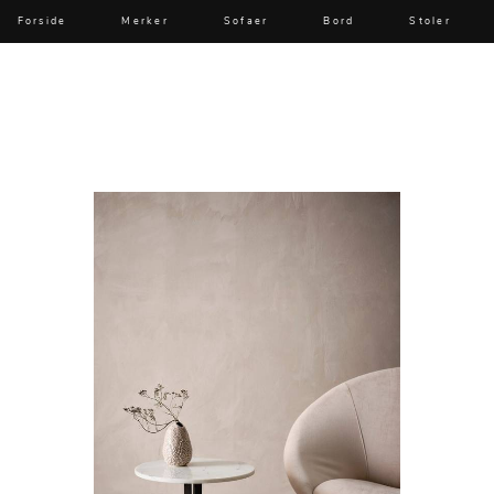
Forside
Merker
Sofaer
Bord
Stoler