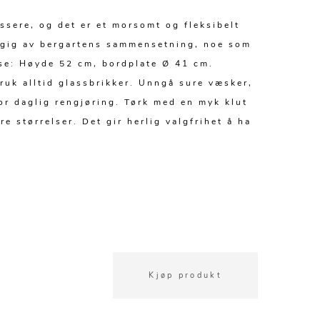
ssere, og det er et morsomt og fleksibelt
engig av bergartens sammensetning, noe som
lse: Høyde 52 cm, bordplate Ø 41 cm.
ruk alltid glassbrikker. Unngå sure væsker,
or daglig rengjøring. Tørk med en myk klut
 størrelser. Det gir herlig valgfrihet å ha
Kjøp produkt