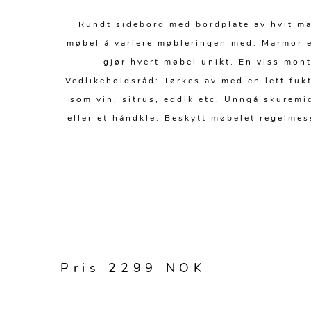
Rundt sidebord med bordplate av hvit mar
møbel å variere møbleringen med. Marmor e
gjør hvert møbel unikt. En viss mon
Vedlikeholdsråd: Tørkes av med en lett fuk
som vin, sitrus, eddik etc. Unngå skuremi
eller et håndkle. Beskytt møbelet regelmes
Pris 2299 NOK