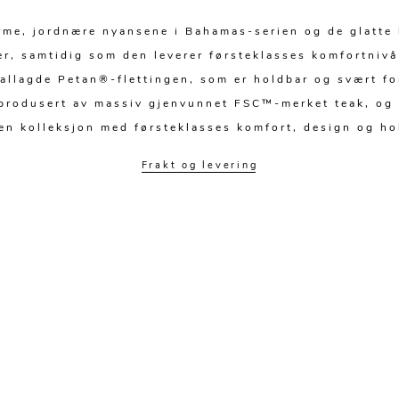
rme, jordnære nyansene i Bahamas-serien og de glatte l
er, samtidig som den leverer førsteklasses komfortnivå
iallagde Petan®-flettingen, som er holdbar og svært fo
 produsert av massiv gjenvunnet FSC™-merket teak, og 
 en kolleksjon med førsteklasses komfort, design og ho
Frakt og levering