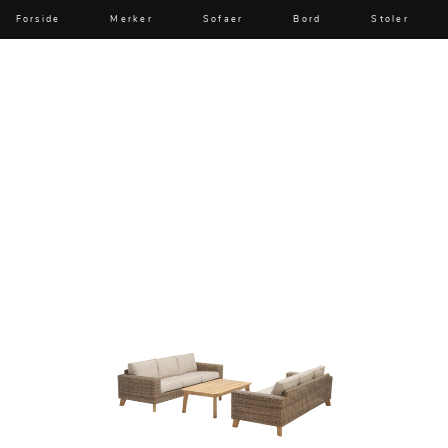
Forside
Merker
Sofaer
Bord
Stoler