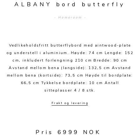
Sengetepper
ALBANY bord butterfly
Diverse
Vitrineskap
Krakker og benker
Hagestoler
Sengetøy
Lamper
- Homeroom -
Moduler
Stolputer
Grupper
Lampetilbehør
Gulvlamper
Kommoder
Diverse
Krakker og benker
Diverse belysning
Taklamper
Kroker og hengere
Vedlikeholdsfritt butterflybord med aintwood-plate
Solstoler
og understell i aluminium. Høyde: 74 cm Lengde: 152
Stearin og telys
Bordlamper
Småhyller
cm, inkludert forlengning 210 cm Bredde: 90 cm
Griller
Tekstil
Vegglamper
Avstand mellom bena (langside): 132,5 cm Avstand
Skohyller
Parasoller
mellom bena (kortside): 73,5 cm Høyde til bordplate:
Posters og kort
Andre lamper
Håndklær
Diverse
66,5 cm Tykkelse bordplate: 10 cm Antall
Puter og tilbehør
sitteplasser 4 / 8 stk.
Dekorasjon
Duker
Utebelysning
Klokker og veggur
Pynteputer og trekk
Frakt og levering
Speil
Tepper
Vaser og potter
Pledd
Pris 6999 NOK