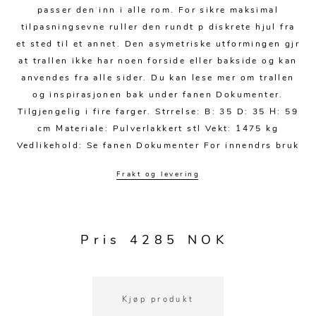
Sengetepper
Diverse
passer den inn i alle rom. For sikre maksimal
Vitrineskap
Krakker og benker
Hagestoler
tilpasningsevne ruller den rundt p diskrete hjul fra
Sengetøy
Lamper
Moduler
et sted til et annet. Den asymetriske utformingen gjr
Stolputer
Grupper
at trallen ikke har noen forside eller bakside og kan
Lampetilbehør
Gulvlamper
Kommoder
Diverse
anvendes fra alle sider. Du kan lese mer om trallen
Krakker og benker
Diverse belysning
Taklamper
og inspirasjonen bak under fanen Dokumenter.
Kroker og hengere
Solstoler
Tilgjengelig i fire farger. Strrelse: B: 35 D: 35 H: 59
Stearin og telys
Bordlamper
Småhyller
cm Materiale: Pulverlakkert stl Vekt: 1475 kg
Griller
Vedlikehold: Se fanen Dokumenter For innendrs bruk
Tekstil
Vegglamper
Skohyller
Parasoller
Frakt og levering
Posters og kort
Andre lamper
Håndklær
Diverse
Puter og tilbehør
Dekorasjon
Duker
Utebelysning
Klokker og veggur
Pynteputer og trekk
Pris 4285 NOK
Speil
Tepper
Vaser og potter
Pledd
Kjøp produkt