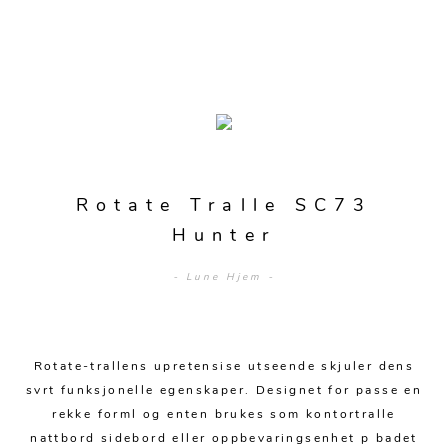
Merker
Sofaer
Modulsofaer
Bord
Rotate Tralle SC73
Sofa m/sjeselong
Spisebord
Stoler
Hunter
Sovesofaer
Spisestuer
Spisestoler
Senger
- Lune Hjem -
2-3 pers - sofa
Stuebord
Kontorstoler
Hjørnesofaer
Senger og madrasser
Oppbevaring
Småbord
Lenestoler
Rotate-trallens upretensise utseende skjuler dens
Sofagrupper
Sengegavler
Skrivebord
Skjenker og skap
Hage
svrt funksjonelle egenskaper. Designet for passe en
Barstoler
Diverse
Dyner og puter
rekke forml og enten brukes som kontortralle
Nattbord
Mediemøbler
Puffer
nattbord sidebord eller oppbevaringsenhet p badet
Hagebord
Tilbehør