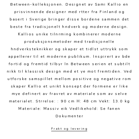
Sengetepper
Diverse
Between-kolleksjonen. Designet av Sami Kallio en
Vitrineskap
Krakker og benker
Hagestoler
prisvinnende designer med rtter fra Finland og
Sengetøy
Lamper
Moduler
basert i Sverige bringer disse bordene sammen det
Stolputer
Grupper
beste fra tradisjonelt hndverk og moderne design.
Lampetilbehør
Gulvlamper
Kommoder
Diverse
Kallios unike tilnrming kombinerer moderne
Krakker og benker
Diverse belysning
Taklamper
produksjonsmetoder med tradisjonelle
Kroker og hengere
Solstoler
hndverksteknikker og skaper et tidlst uttrykk som
Stearin og telys
Bordlamper
Småhyller
appellerer til et moderne publikum. Inspirert av bde
Griller
fortid og fremtid tilbyr In Between serien et subtilt
Tekstil
Vegglamper
Skohyller
nikk til klassisk design med et ye mot fremtiden. Ved
Parasoller
Posters og kort
Andre lamper
Håndklær
utforske samspillet mellom positive og negative rom
Diverse
Puter og tilbehør
skaper Kallio et unikt konsept der formene er like
Dekorasjon
Duker
mye definert av fravret av materiale som av selve
Utebelysning
materialet. Strrelse: : 90 cm H: 48 cm Vekt: 13.0 kg
Klokker og veggur
Pynteputer og trekk
Materiale: Massiv eik Vedlikehold: Se fanen
Speil
Tepper
Dokumenter
Vaser og potter
Pledd
Frakt og levering