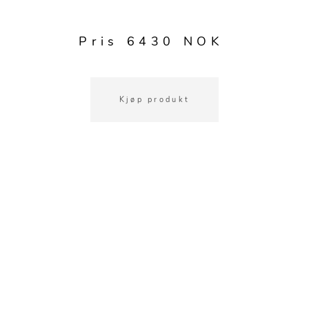
Kjøkkentilbehør
Gardiner
Potter
Gardintilbehør
Vaser
Pris 6430 NOK
Diverse tekstil
Krukker
Kjøp produkt