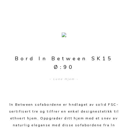
Merker
Sofaer
Modulsofaer
Bord
Bord In Between SK15
Sofa m/sjeselong
Spisebord
Stoler
Ø:90
Sovesofaer
Spisestuer
Spisestoler
Senger
- Lune Hjem -
2-3 pers - sofa
Stuebord
Kontorstoler
Hjørnesofaer
Senger og madrasser
Oppbevaring
Småbord
Lenestoler
In Between sofabordene er hndlaget av solid FSC-
Sofagrupper
Sengegavler
Skrivebord
Skjenker og skap
Hage
sertifisert tre og tilfrer en enkel designestetikk til
Barstoler
Diverse
Dyner og puter
ethvert hjem. Oppgrader ditt hjem med et snev av
Nattbord
Mediemøbler
Puffer
naturlig eleganse med disse sofabordene fra In
Hagebord
Tilbehør