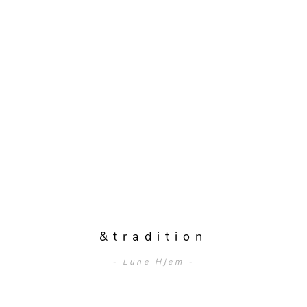
&tradition
- Lune Hjem -