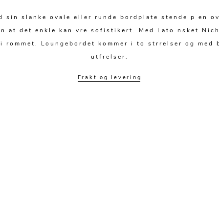
d sin slanke ovale eller runde bordplate stende p en o
at det enkle kan vre sofistikert. Med Lato nsket Niche
 rommet. Loungebordet kommer i to strrelser og med bor
utfrelser.
Frakt og levering