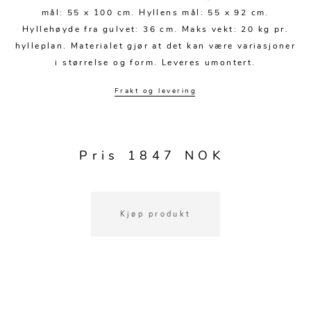
Kjøkkentilbehør
Gardiner
Potter
mål: 55 x 100 cm. Hyllens mål: 55 x 92 cm.
Gardintilbehør
Vaser
Hyllehøyde fra gulvet: 36 cm. Maks vekt: 20 kg pr.
hylleplan. Materialet gjør at det kan være variasjoner
Diverse tekstil
Krukker
i størrelse og form. Leveres umontert.
Frakt og levering
Pris 1847 NOK
Kjøp produkt