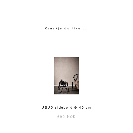
Kanskje du liker...
UBUD sidebord Ø 40 cm
699 NOK