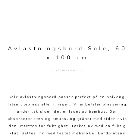
Sengetepper
Diverse
Vitrineskap
Krakker og benker
Hagestoler
Sengetøy
Lamper
Moduler
Stolputer
Grupper
Lampetilbehør
Gulvlamper
Kommoder
Diverse
Krakker og benker
Diverse belysning
Taklamper
Kroker og hengere
Solstoler
Avlastningsbord Sole, 60
Stearin og telys
Bordlamper
Småhyller
x 100 cm
Griller
Tekstil
Vegglamper
Skohyller
Parasoller
- Homeroom -
Posters og kort
Andre lamper
Håndklær
Diverse
Puter og tilbehør
Dekorasjon
Duker
Utebelysning
Sole avlastningsbord passer perfekt på en balkong,
Klokker og veggur
Pynteputer og trekk
liten uteplass eller i hagen. Vi anbefaler plassering
Speil
Tepper
under tak siden det er laget av bambus. Den
absorberer støv og smuss, og gråner med tiden hvis
Vaser og potter
Pledd
den utsettes for fuktighet. Tørkes av med en fuktig
klut. Settes inn med testet møbelolje. Bordplatens