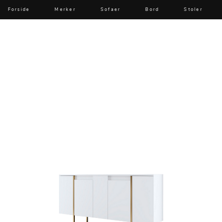
Forside
Merker
Sofaer
Bord
Stoler