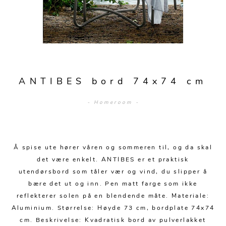
Sengetepper
Diverse
Vitrineskap
Krakker og benker
Hagestoler
Sengetøy
Lamper
Moduler
Stolputer
Grupper
Lampetilbehør
Gulvlamper
Kommoder
Diverse
Krakker og benker
Diverse belysning
Taklamper
Kroker og hengere
Solstoler
ANTIBES bord 74x74 cm
Stearin og telys
Bordlamper
Småhyller
Griller
- Homeroom -
Tekstil
Vegglamper
Skohyller
Parasoller
Posters og kort
Andre lamper
Håndklær
Diverse
Puter og tilbehør
Dekorasjon
Duker
Å spise ute hører våren og sommeren til, og da skal
Utebelysning
det være enkelt. ANTIBES er et praktisk
Klokker og veggur
Pynteputer og trekk
utendørsbord som tåler vær og vind, du slipper å
bære det ut og inn. Pen matt farge som ikke
Speil
Tepper
reflekterer solen på en blendende måte. Materiale:
Vaser og potter
Pledd
Aluminium. Størrelse: Høyde 73 cm, bordplate 74x74
cm. Beskrivelse: Kvadratisk bord av pulverlakket