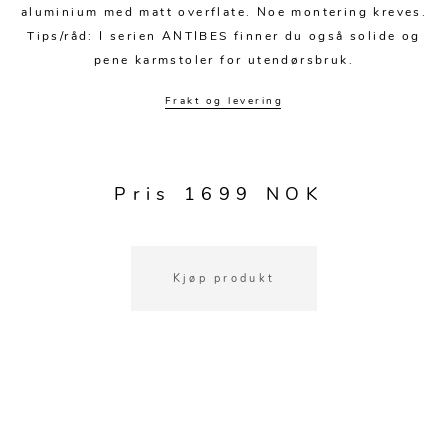
Kjøkkentilbehør
Gardiner
Potter
aluminium med matt overflate. Noe montering kreves.
Tips/råd: I serien ANTIBES finner du også solide og
Gardintilbehør
Vaser
pene karmstoler for utendørsbruk.
Diverse tekstil
Krukker
Frakt og levering
Pris 1699 NOK
Kjøp produkt